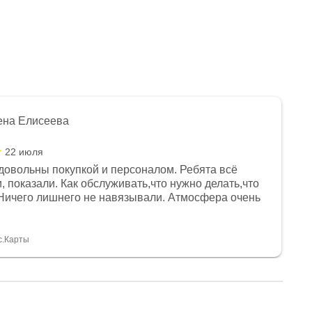
ена Елисеева
22 июля
довольны покупкой и персоналом. Ребята всё
, показали. Как обслуживать,что нужно делать,что
Ничего лишнего не навязывали. Атмосфера очень
я, помогли с доставкой. Сам аппарат так же
 устроил нас, нашли именно то, что хотел P. S
спасибо Дмитрию, за клиентоориентированность и
с.Карты