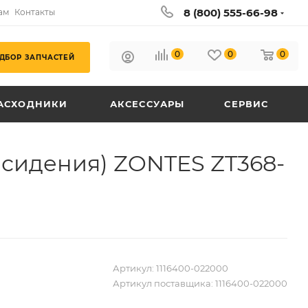
8 (800) 555-66-98
ам
Контакты
0
0
0
ДБОР ЗАПЧАСТЕЙ
АСХОДНИКИ
АКСЕССУАРЫ
СЕРВИС
 сидения) ZONTES ZT368-
Артикул:
1116400-022000
Артикул поставщика:
1116400-022000