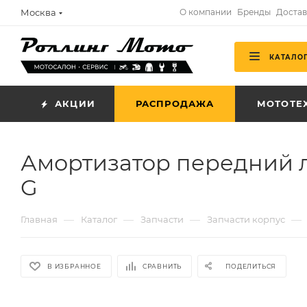
Москва
О компании
Бренды
Достав
КАТАЛО
АКЦИИ
РАСПРОДАЖА
МОТОТЕ
Амортизатор передний л
G
—
—
—
—
Главная
Каталог
Запчасти
Запчасти корпус
В ИЗБРАННОЕ
СРАВНИТЬ
ПОДЕЛИТЬСЯ