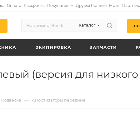
ка
Оплата
Рассрочка
Покупателям
Друзья Роллинг Мото
Партнёр
Каталог
ПО
Г
ХНИКА
ЭКИПИРОВКА
ЗАПЧАСТИ
Р
евый (версия для низкого
—
Подвеска
Амортизаторы передние