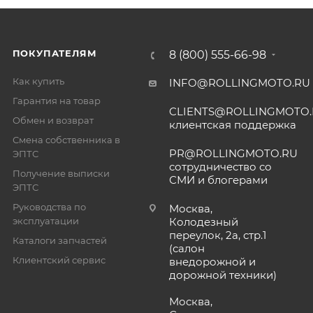
ПОКУПАТЕЛЯМ
8 (800) 555-66-98
Как купить
INFO@ROLLINGMOTO.RU
Гарантия на товар
CLIENTS@ROLLINGMOTO
Обмен и возврат
клиентская поддержка
Смена собственника в
PR@ROLLINGMOTO.RU
ЭПТС
сотрудничество со
Получение выписки
СМИ и блогерами
ЭПТС
Руководства по
Москва,
эксплуатации
Колодезный
переулок, 2а, стр.1
Каталоги запчастей
(салон
Клиентский сервис
внедорожной и
дорожной техники)
Москва,