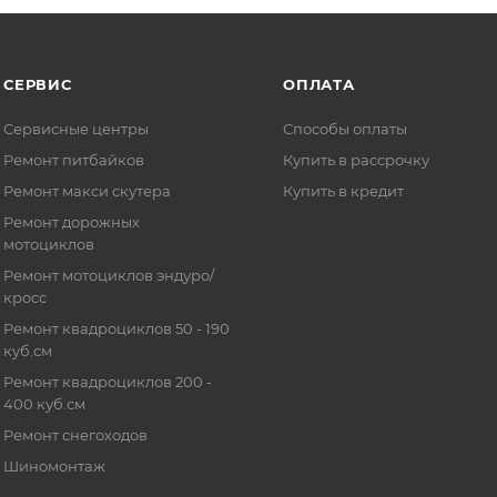
СЕРВИС
ОПЛАТА
Сервисные центры
Способы оплаты
Ремонт питбайков
Купить в рассрочку
Ремонт макси скутера
Купить в кредит
Ремонт дорожных
мотоциклов
Ремонт мотоциклов эндуро/
кросс
Ремонт квадроциклов 50 - 190
куб.см
Ремонт квадроциклов 200 -
400 куб.см
Ремонт снегоходов
Шиномонтаж