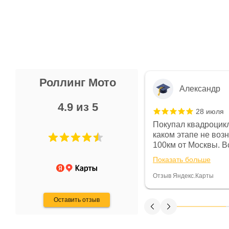
Роллинг Мото
Александр
4.9 из 5
28 июля
 в магазине чисто, цены везде
Покупал квадроцикл
огут. Не понравились условия
каком этапе не воз
предоплата и дают только на год)
100км от Москвы. Вс
ают что человек купит и
спидометре всегда 
Показать больше
некому.
постоянно были на 
Считаю, что это гов
Отзыв Яндекс.Карты
получения денег, ч
Оставить отзыв