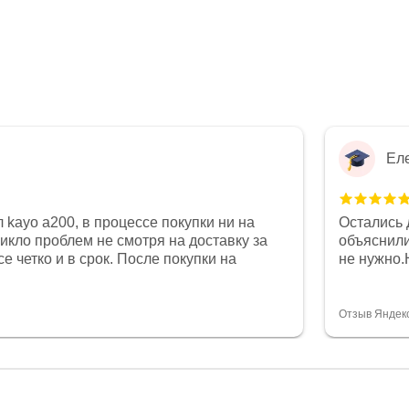
Ел
 kayo a200, в процессе покупки ни на
Остались 
никло проблем не смотря на доставку за
объяснили
е четко и в срок. После покупки на
не нужно.
был 0, при этом представители магазина
комфортна
связи и в итоге проблема была решена.
полностью
орит о небезразличии к клиенту после
огромное 
Отзыв Яндек
то на сегодняшний день редкость.
терпение