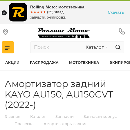
Rolling Moto: мототехника
Скачать
☆☆☆☆☆
★★★★★
(25) звезд
запчасти, экипировка
Каталог
АКЦИИ
РАСПРОДАЖА
МОТОТЕХНИКА
ЭКИПИРО
Амортизатор задний
KAYO AU150, AU150CVT
(2022-)
—
—
—
Главная
Каталог
Запчасти
Запчасти корпус
—
—
Подвеска
Амортизаторы задние