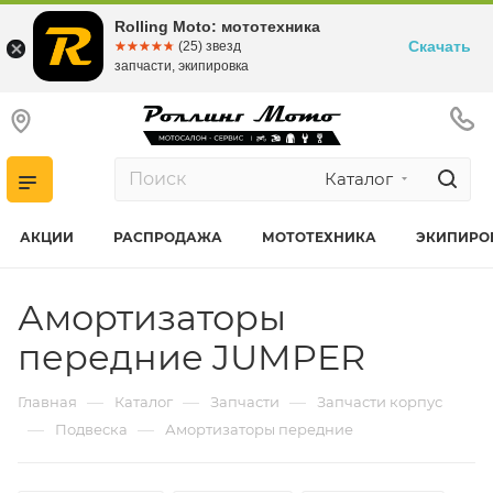
Rolling Moto: мототехника
Скачать
☆☆☆☆☆
★★★★★
(25) звезд
запчасти, экипировка
Каталог
АКЦИИ
РАСПРОДАЖА
МОТОТЕХНИКА
ЭКИПИРО
Амортизаторы
передние JUMPER
—
—
—
Главная
Каталог
Запчасти
Запчасти корпус
—
—
Подвеска
Амортизаторы передние