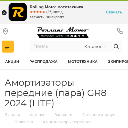
Rolling Moto: мототехника
Скачать
☆☆☆☆☆
★★★★★
(25) звезд
запчасти, экипировка
Каталог
АКЦИИ
РАСПРОДАЖА
МОТОТЕХНИКА
ЭКИПИРО
Амортизаторы
передние (пара) GR8
2024 (LITE)
—
—
—
Главная
Каталог
Запчасти
Запчасти корпус
—
—
Подвеска
Амортизаторы передние