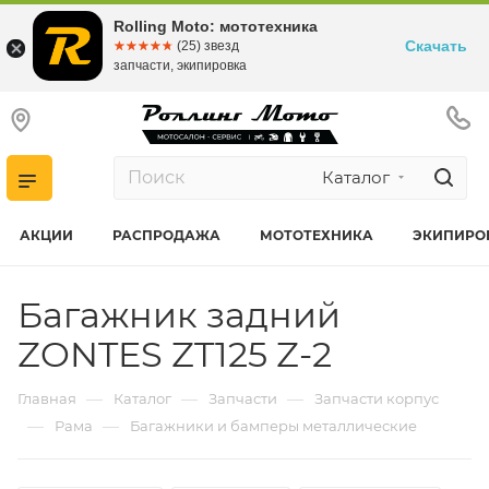
Rolling Moto: мототехника
Скачать
☆☆☆☆☆
★★★★★
(25) звезд
запчасти, экипировка
Каталог
АКЦИИ
РАСПРОДАЖА
МОТОТЕХНИКА
ЭКИПИРО
Багажник задний
ZONTES ZT125 Z-2
—
—
—
Главная
Каталог
Запчасти
Запчасти корпус
—
—
Рама
Багажники и бамперы металлические