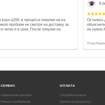
Ел
 kayo a200, в процессе покупки ни на
Остались 
никло проблем не смотря на доставку за
объяснили
е четко и в срок. После покупки на
не нужно.
был 0, при этом представители магазина
комфортна
связи и в итоге проблема была решена.
полностью
орит о небезразличии к клиенту после
огромное 
Отзыв Яндек
то на сегодняшний день редкость.
терпение
СЕРВИС
ОПЛАТА
Сервисные центры
Способы оплаты
Ремонт питбайков
Купить в рассрочку