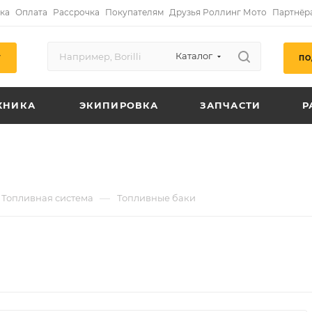
ка
Оплата
Рассрочка
Покупателям
Друзья Роллинг Мото
Партнёр
Каталог
ПО
Г
ХНИКА
ЭКИПИРОВКА
ЗАПЧАСТИ
Р
—
Топливная система
Топливные баки