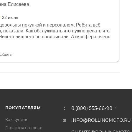
ена Елисеева
22 июля
довольны покупкой и персоналом. Ребята всё
, показали. Как обслуживать,что нужно делать,что
Ничего лишнего не навязывали. Атмосфера очень
я, помогли с доставкой. Сам аппарат так же
 устроил нас, нашли именно то, что хотел P. S
спасибо Дмитрию, за клиентоориентированность и
с.Карты
ПОКУПАТЕЛЯМ
8 (800) 555-66-98
Как купить
INFO@ROLLINGMOTO.RU
Гарантия на товар