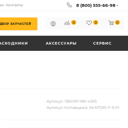
8 (800) 555-66-98
ам
Контакты
0
0
0
ДБОР ЗАПЧАСТЕЙ
АСХОДНИКИ
АКСЕССУАРЫ
СЕРВИС
Артикул:
1560337-961-4265
Артикул поставщика:
S6 MT250-F-9-01