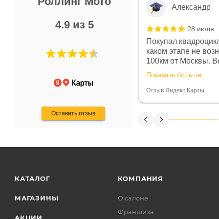
Роллинг Мото
Александр
4.9 из 5
28 июля
 в магазине чисто, цены везде
Покупал квадроцикл
огут. Не понравились условия
каком этапе не воз
предоплата и дают только на год)
100км от Москвы. Вс
ают что человек купит и
спидометре всегда 
Показать больше
некому.
постоянно были на 
Считаю, что это гов
Отзыв Яндекс.Карты
получения денег, ч
Оставить отзыв
КАТАЛОГ
КОМПАНИЯ
МАГАЗИНЫ
О салоне
Франшиза
АКЦИИ