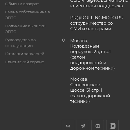
CLIENTS@ROLLINGMOTO
Обмен и возврат
клиентская поддержка
Смена собственника в
PR@ROLLINGMOTO.RU
ЭПТС
сотрудничество со
Получение выписки
СМИ и блогерами
ЭПТС
Руководства по
Москва,
эксплуатации
Колодезный
переулок, 2а, стр.1
Каталоги запчастей
(салон
Клиентский сервис
внедорожной и
дорожной техники)
Москва,
Сколковское
шоссе, 31 стр. 1
(салон дорожной
техники)