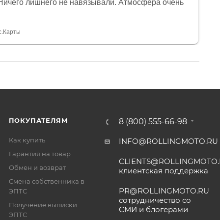
Ничего лишнего не навязывали. Атмосфера очень
я, помогли с доставкой. Сам аппарат так же
 устроил нас, нашли именно то, что хотел P. S
спасибо Дмитрию, за клиентоориентированность и
с.Карты
ПОКУПАТЕЛЯМ
8 (800) 555-66-98
Как купить
INFO@ROLLINGMOTO.RU
Гарантия на товар
CLIENTS@ROLLINGMOTO
Обмен и возврат
клиентская поддержка
Смена собственника в
PR@ROLLINGMOTO.RU
ЭПТС
сотрудничество со
Получение выписки
СМИ и блогерами
ЭПТС