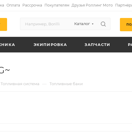
ка
Оплата
Рассрочка
Покупателям
Друзья Роллинг Мото
Партнёр
Каталог
ПО
Г
ХНИКА
ЭКИПИРОВКА
ЗАПЧАСТИ
Р
G~
—
Топливная система
Топливные баки