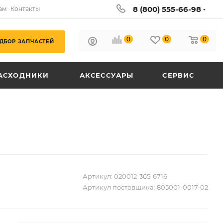
8 (800) 555-66-98
ам
Контакты
0
0
0
ДБОР ЗАПЧАСТЕЙ
АСХОДНИКИ
АКСЕССУАРЫ
СЕРВИС
Артикул:
020012-365-6716
Артикул поставщика:
805001-0017-02