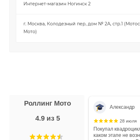
Интернет-магазин Ногинск 2
г. Москва, Колодезный пер, дом № 2А, стр.1 (Мот
Мото)
Роллинг Мото
Александр
4.9 из 5
28 июля
 в магазине чисто, цены везде
Покупал квадроцикл
огут. Не понравились условия
каком этапе не воз