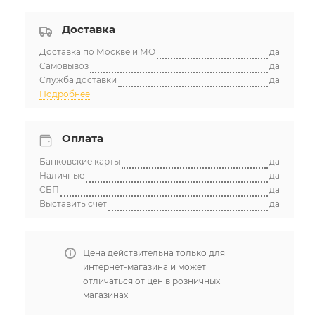
Доставка
Доставка по Москве и МО
да
Самовывоз
да
Служба доставки
да
Подробнее
Оплата
Банковские карты
да
Наличные
да
СБП
да
Выставить счет
да
Цена действительна только для
интернет-магазина и может
отличаться от цен в розничных
магазинах