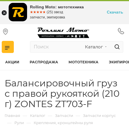
Rolling Moto: мототехника
Скачать
☆☆☆☆☆
★★★★★
(25) звезд
запчасти, экипировка
Каталог
АКЦИИ
РАСПРОДАЖА
МОТОТЕХНИКА
ЭКИПИРО
Балансировочный груз
с правой рукояткой (210
г) ZONTES ZT703-F
—
—
—
Главная
Каталог
Запчасти
Запчасти корпус
—
—
Рули
Крепления, кронштейны руля