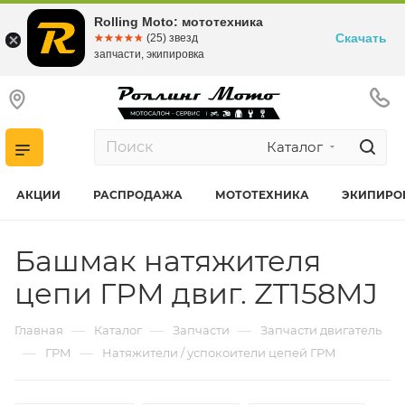
Rolling Moto: мототехника
Скачать
☆☆☆☆☆
★★★★★
(25) звезд
запчасти, экипировка
Каталог
АКЦИИ
РАСПРОДАЖА
МОТОТЕХНИКА
ЭКИПИРО
Башмак натяжителя
цепи ГРМ двиг. ZT158MJ
—
—
—
Главная
Каталог
Запчасти
Запчасти двигатель
—
—
ГРМ
Натяжители / успокоители цепей ГРМ