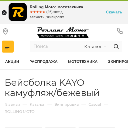
Rolling Moto: мототехника
Скачать
☆☆☆☆☆
★★★★★
(25) звезд
запчасти, экипировка
Каталог
АКЦИИ
РАСПРОДАЖА
МОТОТЕХНИКА
ЭКИПИРО
Бейсболка KAYO
камуфляж/бежевый
—
—
—
—
Главная
Каталог
Экипировка
Casual
ROLLING MOTO