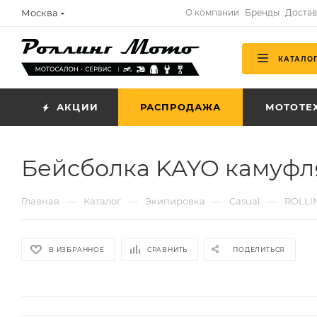
Москва
О компании
Бренды
Достав
КАТАЛО
АКЦИИ
РАСПРОДАЖА
МОТОТЕ
Бейсболка KAYO камуфл
—
—
—
—
Главная
Каталог
Экипировка
Casual
ROLLI
В ИЗБРАННОЕ
СРАВНИТЬ
ПОДЕЛИТЬСЯ