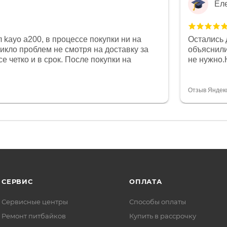
Ел
 kayo a200, в процессе покупки ни на
Остались 
никло проблем не смотря на доставку за
объяснили
е четко и в срок. После покупки на
не нужно.
был 0, при этом представители магазина
комфортна
связи и в итоге проблема была решена.
полностью
орит о небезразличии к клиенту после
огромное 
Отзыв Яндек
то на сегодняшний день редкость.
терпение
СЕРВИС
ОПЛАТА
Сервисные центры
Способы оплаты
Ремонт питбайков
Купить в рассрочку