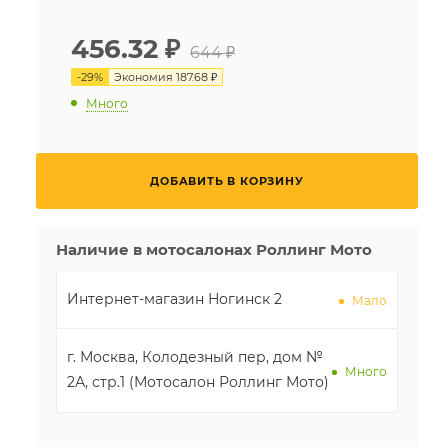
456.32
₽
644 ₽
-
29
%
Экономия
187.68 ₽
Много
ДОБАВИТЬ В КОРЗИНУ
Наличие в мотосалонах Роллинг Мото
Интернет-магазин Ногинск 2
Мало
г. Москва, Колодезный пер, дом №
Много
2А, стр.1 (Мотосалон Роллинг Мото)