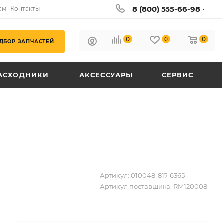
8 (800) 555-66-98
ам
Контакты
0
0
0
ДБОР ЗАПЧАСТЕЙ
АСХОДНИКИ
АКСЕССУАРЫ
СЕРВИС
Артикул:
010048-817-6365
Артикул поставщика:
RM120008