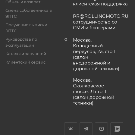
Обмен и возврат
клиентская поддержка
Смена собственника в
PR@ROLLINGMOTO.RU
ЭПТС
сотрудничество со
Получение выписки
СМИ и блогерами
ЭПТС
Руководства по
Москва,
эксплуатации
Колодезный
переулок, 2а, стр.1
Каталоги запчастей
(салон
Клиентский сервис
внедорожной и
дорожной техники)
Москва,
Сколковское
шоссе, 31 стр. 1
(салон дорожной
техники)