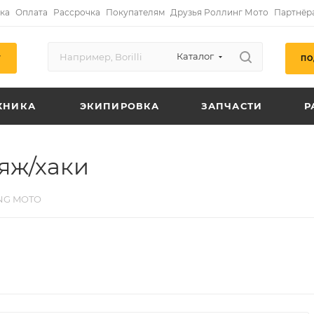
ка
Оплата
Рассрочка
Покупателям
Друзья Роллинг Мото
Партнёр
Каталог
ПО
Г
ХНИКА
ЭКИПИРОВКА
ЗАПЧАСТИ
Р
яж/хаки
NG MOTO