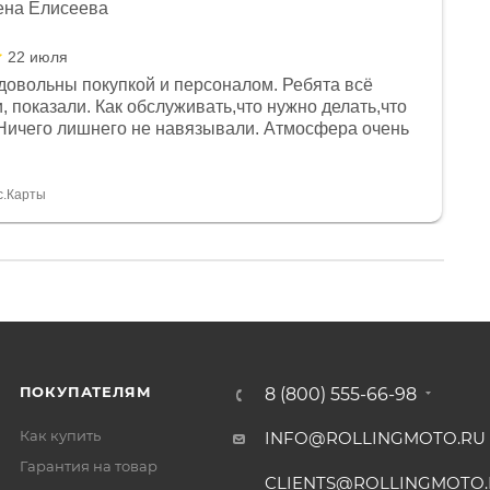
ена Елисеева
22 июля
довольны покупкой и персоналом. Ребята всё
, показали. Как обслуживать,что нужно делать,что
Ничего лишнего не навязывали. Атмосфера очень
я, помогли с доставкой. Сам аппарат так же
 устроил нас, нашли именно то, что хотел P. S
спасибо Дмитрию, за клиентоориентированность и
с.Карты
ПОКУПАТЕЛЯМ
8 (800) 555-66-98
Как купить
INFO@ROLLINGMOTO.RU
Гарантия на товар
CLIENTS@ROLLINGMOTO