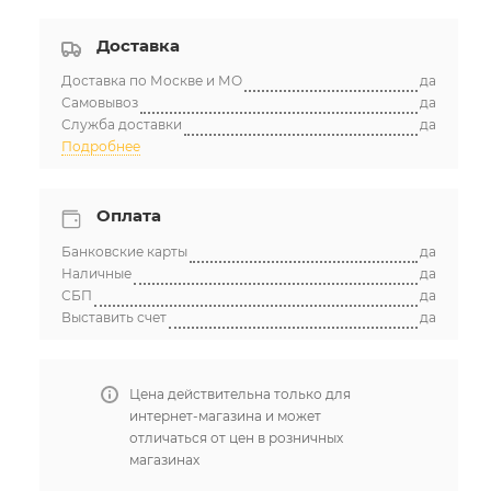
Доставка
Доставка по Москве и МО
да
Самовывоз
да
Служба доставки
да
Подробнее
Оплата
Банковские карты
да
Наличные
да
СБП
да
Выставить счет
да
Цена действительна только для
интернет-магазина и может
отличаться от цен в розничных
магазинах