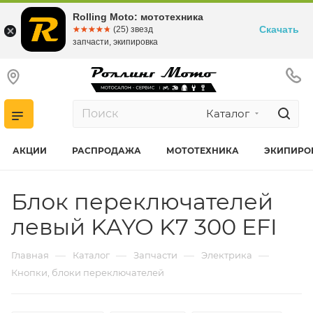
Rolling Moto: мототехника
Скачать
☆☆☆☆☆
★★★★★
(25) звезд
запчасти, экипировка
Каталог
АКЦИИ
РАСПРОДАЖА
МОТОТЕХНИКА
ЭКИПИРО
Блок переключателей
левый KAYO K7 300 EFI
—
—
—
—
Главная
Каталог
Запчасти
Электрика
Кнопки, блоки переключателей