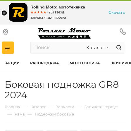
Rolling Moto: мототехника
Скачать
☆☆☆☆☆
★★★★★
(25) звезд
запчасти, экипировка
Каталог
АКЦИИ
РАСПРОДАЖА
МОТОТЕХНИКА
ЭКИПИРО
Боковая подножка GR8
2024
—
—
—
Главная
Каталог
Запчасти
Запчасти корпус
—
—
Рама
Подножки боковые