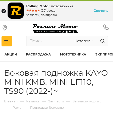
Rolling Moto: мототехника
Скачать
☆☆☆☆☆
★★★★★
(25) звезд
запчасти, экипировка
Каталог
АКЦИИ
РАСПРОДАЖА
МОТОТЕХНИКА
ЭКИПИРО
Боковая подножка KAYO
MINI KMB, MINI LF110,
TS90 (2022-)~
—
—
—
Главная
Каталог
Запчасти
Запчасти корпус
—
—
Рама
Подножки боковые