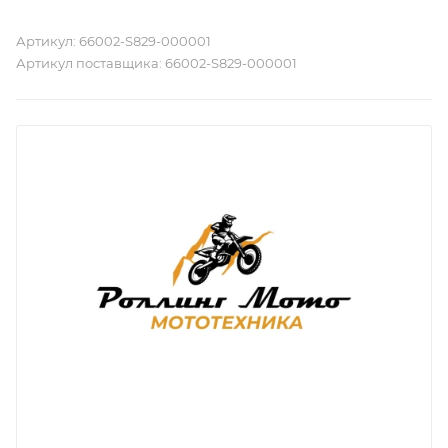
Артикул:
66002-S829-000001
Артикул поставщика:
66002-S829-000001