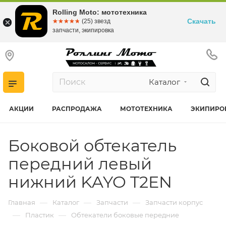
Rolling Moto: мототехника
Скачать
☆☆☆☆☆
★★★★★
(25) звезд
запчасти, экипировка
Каталог
АКЦИИ
РАСПРОДАЖА
МОТОТЕХНИКА
ЭКИПИРО
Боковой обтекатель
передний левый
нижний KAYO T2EN
—
—
—
Главная
Каталог
Запчасти
Запчасти корпус
—
—
Пластик
Обтекатели боковые передние