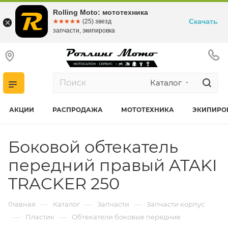
Rolling Moto: мототехника
Скачать
☆☆☆☆☆
★★★★★
(25) звезд
запчасти, экипировка
Каталог
АКЦИИ
РАСПРОДАЖА
МОТОТЕХНИКА
ЭКИПИРО
Боковой обтекатель
передний правый ATAKI
TRACKER 250
—
—
—
Главная
Каталог
Запчасти
Запчасти корпус
—
—
Пластик
Обтекатели боковые передние