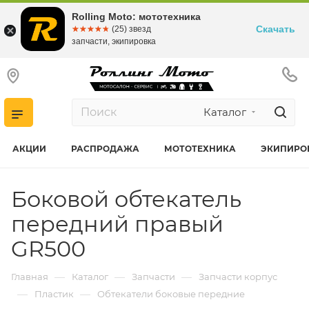
Rolling Moto: мототехника
Скачать
☆☆☆☆☆
★★★★★
(25) звезд
запчасти, экипировка
Каталог
АКЦИИ
РАСПРОДАЖА
МОТОТЕХНИКА
ЭКИПИРО
Боковой обтекатель
передний правый
GR500
—
—
—
Главная
Каталог
Запчасти
Запчасти корпус
—
—
Пластик
Обтекатели боковые передние