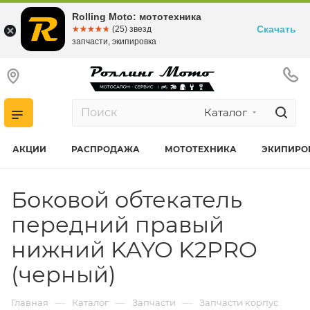
Rolling Moto: мототехника
Скачать
☆☆☆☆☆
★★★★★
(25) звезд
запчасти, экипировка
Каталог
АКЦИИ
РАСПРОДАЖА
МОТОТЕХНИКА
ЭКИПИРО
Боковой обтекатель
передний правый
нижний KAYO K2PRO
(черный)
—
—
—
Главная
Каталог
Запчасти
Запчасти корпус