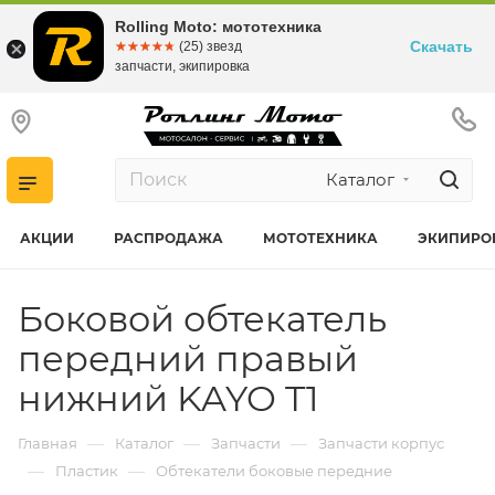
Rolling Moto: мототехника
Скачать
☆☆☆☆☆
★★★★★
(25) звезд
запчасти, экипировка
Каталог
АКЦИИ
РАСПРОДАЖА
МОТОТЕХНИКА
ЭКИПИРО
Боковой обтекатель
передний правый
нижний KAYO T1
—
—
—
Главная
Каталог
Запчасти
Запчасти корпус
—
—
Пластик
Обтекатели боковые передние