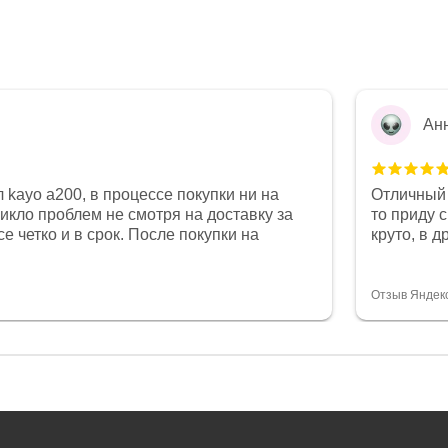
Ан
 kayo a200, в процессе покупки ни на
Отличный 
никло проблем не смотря на доставку за
то приду 
е четко и в срок. После покупки на
круто, в 
был 0, при этом представители магазина
все чеки 
связи и в итоге проблема была решена.
поставил
орит о небезразличии к клиенту после
спасибо о
Отзыв Яндек
то на сегодняшний день редкость.
объясняют