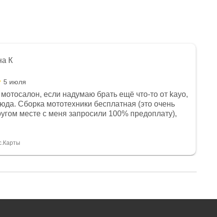
на К
5 июля
мотосалон, если надумаю брать ещё что-то от kayo,
сюда. Сборка мототехники бесплатная (это очень
другом месте с меня запросили 100% предоплату),
и документы выдали. Брала технику с ПТС, на учёт
а вообще без проблем. Менеджеру Юлии большое
тдельное, всегда на связи, очень детально всё
с.Карты
. 👍