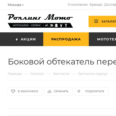
Москва
О компании
Бренды
Достав
КАТАЛО
АКЦИИ
РАСПРОДАЖА
МОТОТЕ
Боковой обтекатель пер
—
—
—
—
Главная
Каталог
Запчасти
Запчасти корпус
В ИЗБРАННОЕ
СРАВНИТЬ
ПОДЕЛИТЬСЯ