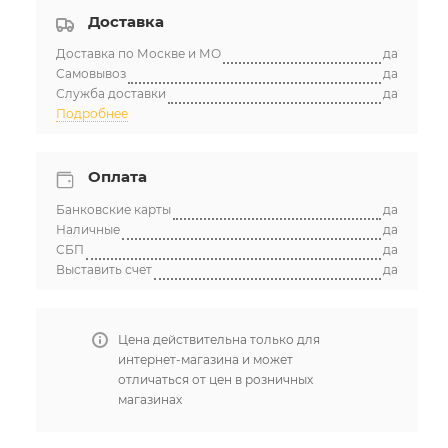
Доставка
Доставка по Москве и МО
да
Самовывоз
да
Служба доставки
да
Подробнее
Оплата
Банковские карты
да
Наличные
да
СБП
да
Выставить счет
да
Цена действительна только для
интернет-магазина и может
отличаться от цен в розничных
магазинах