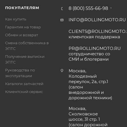
ПОКУПАТЕЛЯМ
8 (800) 555-66-98
Как купить
INFO@ROLLINGMOTO.RU
Гарантия на товар
CLIENTS@ROLLINGMOTO
Обмен и возврат
клиентская поддержка
Смена собственника в
PR@ROLLINGMOTO.RU
ЭПТС
сотрудничество со
Получение выписки
СМИ и блогерами
ЭПТС
Руководства по
Москва,
эксплуатации
Колодезный
переулок, 2а, стр.1
Каталоги запчастей
(салон
Клиентский сервис
внедорожной и
дорожной техники)
Москва,
Сколковское
шоссе, 31 стр. 1
(салон дорожной