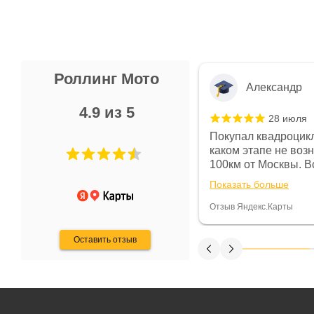
Роллинг Мото
Александр
4.9 из 5
28 июля
 в магазине чисто, цены везде
Покупал квадроцикл
огут. Не понравились условия
каком этапе не воз
предоплата и дают только на год)
100км от Москвы. Вс
ают что человек купит и
спидометре всегда 
Показать больше
некому.
постоянно были на 
Считаю, что это гов
Отзыв Яндекс.Карты
получения денег, ч
Оставить отзыв