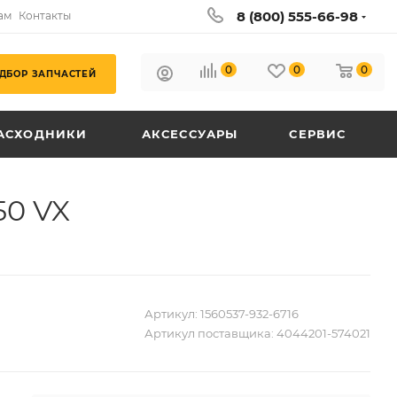
8 (800) 555-66-98
ам
Контакты
0
0
0
ДБОР ЗАПЧАСТЕЙ
АСХОДНИКИ
АКСЕССУАРЫ
СЕРВИС
50 VX
Артикул:
1560537-932-6716
Артикул поставщика:
4044201-574021