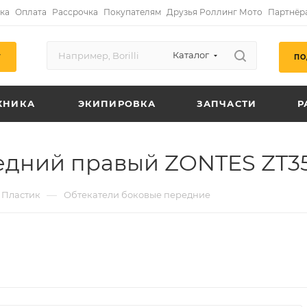
ка
Оплата
Рассрочка
Покупателям
Друзья Роллинг Мото
Партнёр
Каталог
ПО
Г
ХНИКА
ЭКИПИРОВКА
ЗАПЧАСТИ
Р
едний правый ZONTES ZT3
—
Пластик
Обтекатели боковые передние