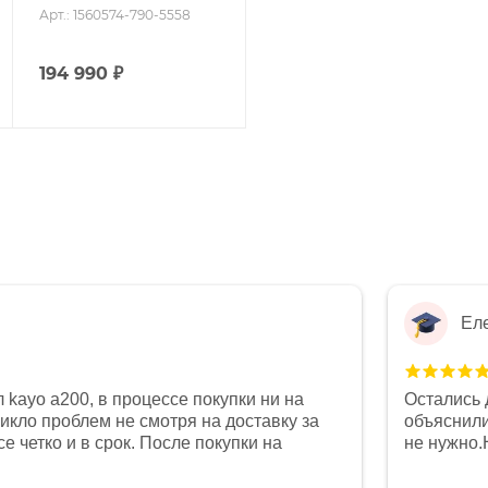
Арт.: 1560574-790-5558
194 990
₽
Ел
 kayo a200, в процессе покупки ни на
Остались 
никло проблем не смотря на доставку за
объяснили
е четко и в срок. После покупки на
не нужно.
был 0, при этом представители магазина
комфортна
связи и в итоге проблема была решена.
полностью