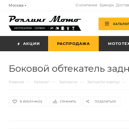
Москва
О компании
Бренды
Достав
КАТАЛО
АКЦИИ
РАСПРОДАЖА
МОТОТЕ
Боковой обтекатель зад
—
—
—
—
Главная
Каталог
Запчасти
Запчасти корпус
В ИЗБРАННОЕ
СРАВНИТЬ
ПОДЕЛИТЬСЯ