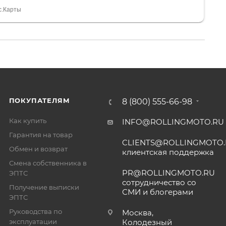
спасибо Дмитрию, за клиентоориентированность и
с.Карты
ПОКУПАТЕЛЯМ
8 (800) 555-66-98
Как купить
INFO@ROLLINGMOTO.RU
Гарантия на товар
CLIENTS@ROLLINGMOTO
Обмен и возврат
клиентская поддержка
Смена собственника в
PR@ROLLINGMOTO.RU
ЭПТС
сотрудничество со
Получение выписки
СМИ и блогерами
ЭПТС
Руководства по
Москва,
эксплуатации
Колодезный