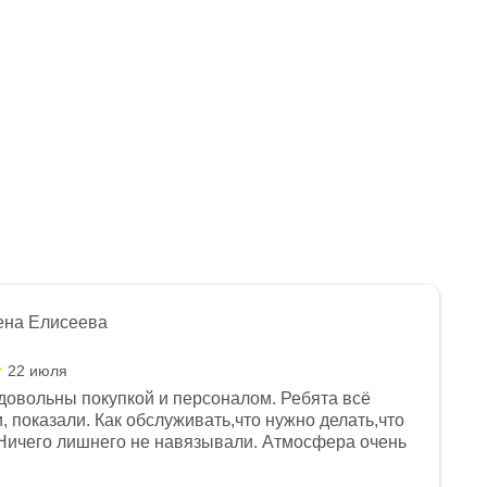
ена Елисеева
22 июля
довольны покупкой и персоналом. Ребята всё
, показали. Как обслуживать,что нужно делать,что
Ничего лишнего не навязывали. Атмосфера очень
я, помогли с доставкой. Сам аппарат так же
 устроил нас, нашли именно то, что хотел P. S