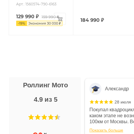
Арт.: 1560574-790-6163
129 990
₽
159 990
₽
184 990
₽
-
19
%
Экономия
30 000
₽
Роллинг Мото
Александр
4.9 из 5
28 июля
 в магазине чисто, цены везде
Покупал квадроцикл
огут. Не понравились условия
каком этапе не воз
предоплата и дают только на год)
100км от Москвы. Вс
ают что человек купит и
спидометре всегда 
Показать больше
некому.
постоянно были на 