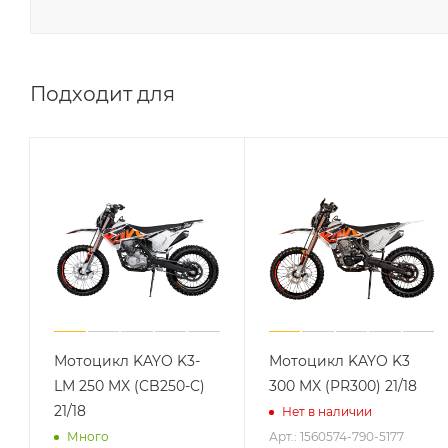
Подходит для
Мотоцикл KAYO K3-
Мотоцикл KAYO K3
LM 250 MX (CB250-C)
300 MX (PR300) 21/18
21/18
Нет в наличии
Арт.: 1560574-790-5177
Много