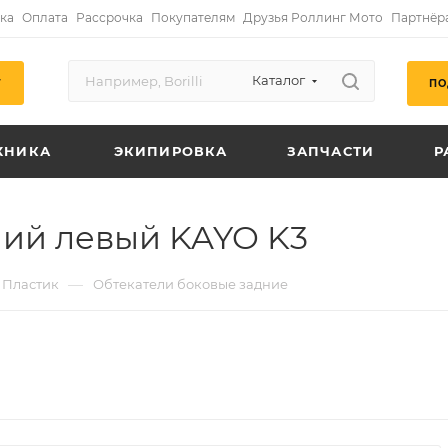
ка
Оплата
Рассрочка
Покупателям
Друзья Роллинг Мото
Партнёр
Каталог
ПО
Г
ХНИКА
ЭКИПИРОВКА
ЗАПЧАСТИ
Р
ний левый KAYO K3
—
Пластик
Обтекатели боковые задние