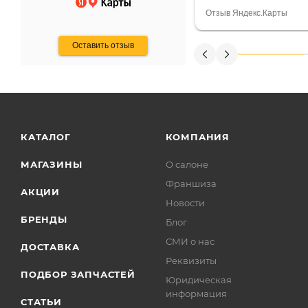
Считаю, что это гов
Отзыв Яндекс.Карты
получения денег, ч
Оставить отзыв
КАТАЛОГ
КОМПАНИЯ
МАГАЗИНЫ
О салоне
Франшиза
АКЦИИ
Новости
БРЕНДЫ
Блог
СМИ о нас
ДОСТАВКА
Реквизиты
ПОДБОР ЗАПЧАСТЕЙ
Юридическая
информация
СТАТЬИ