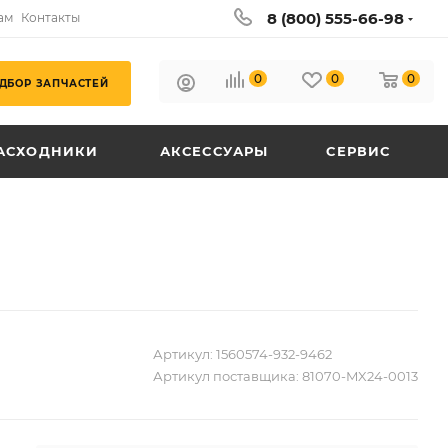
8 (800) 555-66-98
ам
Контакты
0
0
0
ДБОР ЗАПЧАСТЕЙ
АСХОДНИКИ
АКСЕССУАРЫ
СЕРВИС
Артикул:
1560574-932-9462
Артикул поставщика:
81070-MX24-0013