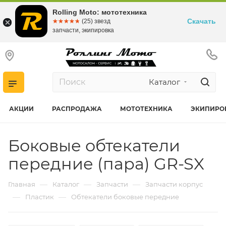
Rolling Moto: мототехника
Скачать
☆☆☆☆☆
★★★★★
(25) звезд
запчасти, экипировка
Каталог
АКЦИИ
РАСПРОДАЖА
МОТОТЕХНИКА
ЭКИПИРО
Боковые обтекатели
передние (пара) GR-SX
—
—
—
Главная
Каталог
Запчасти
Запчасти корпус
—
—
Пластик
Обтекатели боковые передние