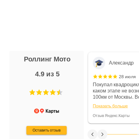
Роллинг Мото
Александр
4.9 из 5
28 июля
 в магазине чисто, цены везде
Покупал квадроцикл
огут. Не понравились условия
каком этапе не воз
предоплата и дают только на год)
100км от Москвы. Вс
ают что человек купит и
спидометре всегда 
Показать больше
некому.
постоянно были на 
Считаю, что это гов
Отзыв Яндекс.Карты
получения денег, ч
Оставить отзыв