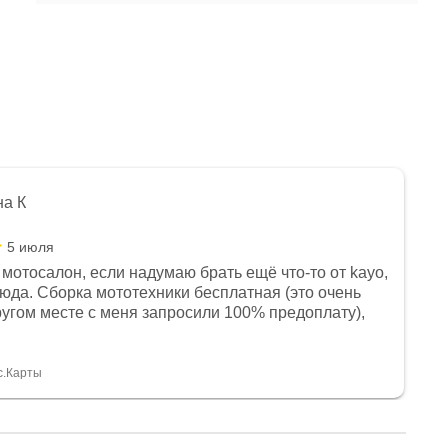
на К
5 июля
мотосалон, если надумаю брать ещё что-то от kayo,
сюда. Сборка мототехники бесплатная (это очень
другом месте с меня запросили 100% предоплату),
и документы выдали. Брала технику с ПТС, на учёт
а вообще без проблем. Менеджеру Юлии большое
тдельное, всегда на связи, очень детально всё
с.Карты
. 👍