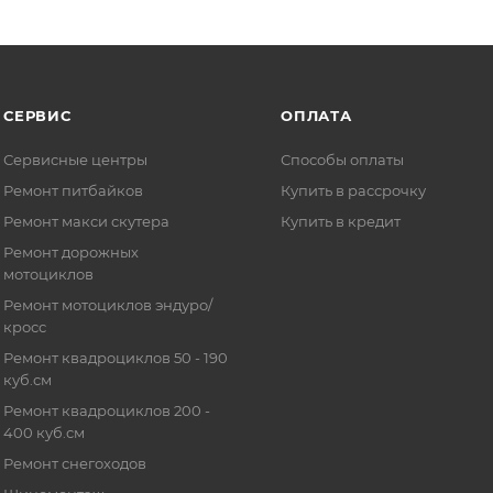
СЕРВИС
ОПЛАТА
Сервисные центры
Способы оплаты
Ремонт питбайков
Купить в рассрочку
Ремонт макси скутера
Купить в кредит
Ремонт дорожных
мотоциклов
Ремонт мотоциклов эндуро/
кросс
Ремонт квадроциклов 50 - 190
куб.см
Ремонт квадроциклов 200 -
400 куб.см
Ремонт снегоходов