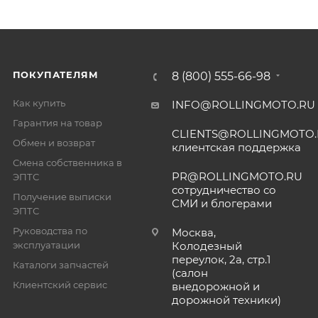
ПОКУПАТЕЛЯМ
8 (800) 555-66-98
Как купить
INFO@ROLLINGMOTO.RU
Гарантия на товар
CLIENTS@ROLLINGMOTO
Обмен и возврат
клиентская поддержка
Смена собственника в
PR@ROLLINGMOTO.RU
ЭПТС
сотрудничество со
Получение выписки
СМИ и блогерами
ЭПТС
Руководства по
Москва,
эксплуатации
Колодезный
переулок, 2а, стр.1
Каталоги запчастей
(салон
Клиентский сервис
внедорожной и
дорожной техники)