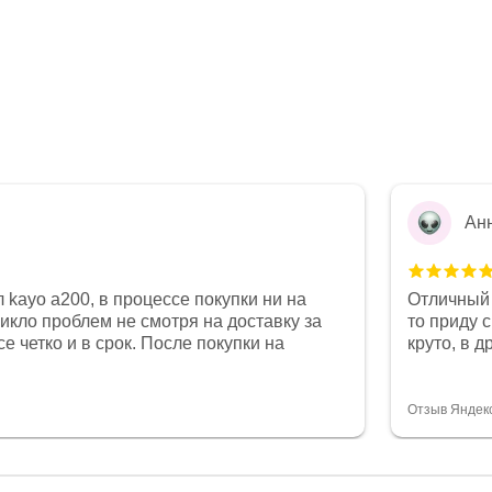
Ан
 kayo a200, в процессе покупки ни на
Отличный 
никло проблем не смотря на доставку за
то приду 
е четко и в срок. После покупки на
круто, в 
был 0, при этом представители магазина
все чеки 
связи и в итоге проблема была решена.
поставил
орит о небезразличии к клиенту после
спасибо о
Отзыв Яндек
то на сегодняшний день редкость.
объясняют