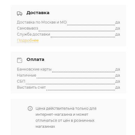
Доставка
Доставка по Москве и МО
да
Самовывоз
да
Служба доставки
да
Подробнее
Оплата
Банковские карты
да
Наличные
да
СБП
да
Выставить счет
да
Цена действительна только для
интернет-магазина и может
отличаться от цен в розничных
магазинах