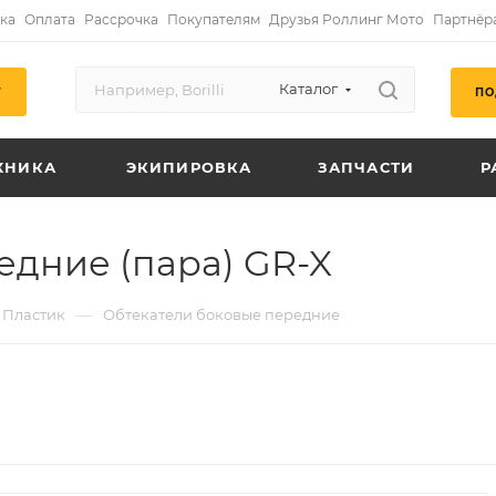
ка
Оплата
Рассрочка
Покупателям
Друзья Роллинг Мото
Партнёр
Каталог
ПО
Г
ХНИКА
ЭКИПИРОВКА
ЗАПЧАСТИ
Р
едние (пара) GR-X
—
Пластик
Обтекатели боковые передние