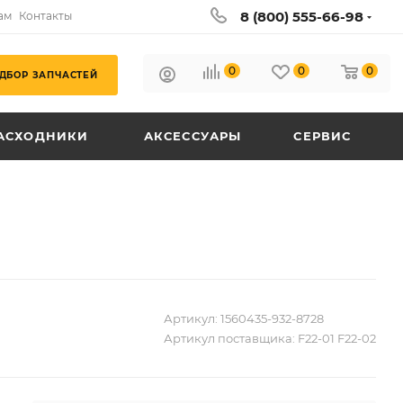
8 (800) 555-66-98
ам
Контакты
0
0
0
ДБОР ЗАПЧАСТЕЙ
АСХОДНИКИ
АКСЕССУАРЫ
СЕРВИС
Артикул:
1560435-932-8728
Артикул поставщика:
F22-01 F22-02