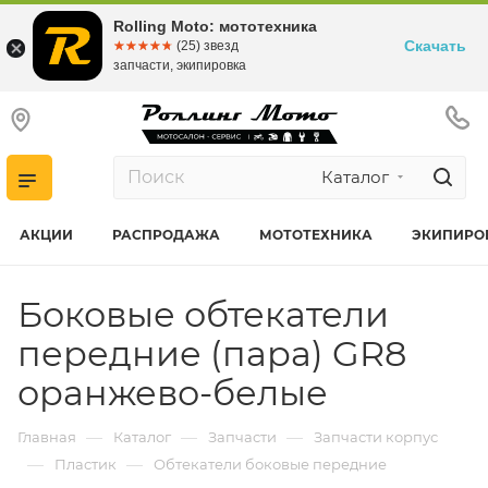
Rolling Moto: мототехника
Скачать
☆☆☆☆☆
★★★★★
(25) звезд
запчасти, экипировка
Каталог
АКЦИИ
РАСПРОДАЖА
МОТОТЕХНИКА
ЭКИПИРО
Боковые обтекатели
передние (пара) GR8
оранжево-белые
—
—
—
Главная
Каталог
Запчасти
Запчасти корпус
—
—
Пластик
Обтекатели боковые передние