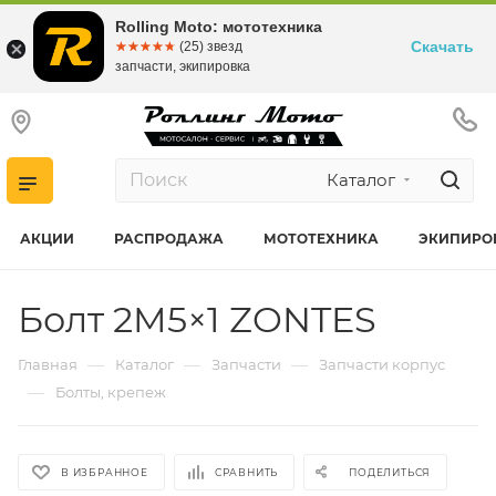
Rolling Moto: мототехника
Скачать
☆☆☆☆☆
★★★★★
(25) звезд
запчасти, экипировка
Каталог
АКЦИИ
РАСПРОДАЖА
МОТОТЕХНИКА
ЭКИПИРО
Болт 2M5×1 ZONTES
—
—
—
Главная
Каталог
Запчасти
Запчасти корпус
—
Болты, крепеж
В ИЗБРАННОЕ
СРАВНИТЬ
ПОДЕЛИТЬСЯ