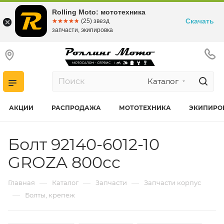
Rolling Moto: мототехника
Скачать
☆☆☆☆☆
★★★★★
(25) звезд
запчасти, экипировка
Каталог
АКЦИИ
РАСПРОДАЖА
МОТОТЕХНИКА
ЭКИПИРО
Болт 92140-6012-10
GROZA 800cc
—
—
—
Главная
Каталог
Запчасти
Запчасти корпус
—
Болты, крепеж