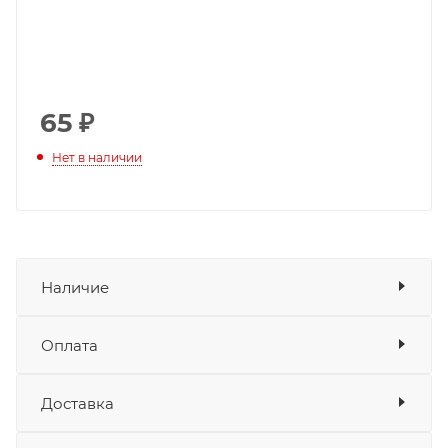
65
₽
Нет в наличии
Наличие
Оплата
Товара нет в наличии ни на одном из
складов
Доставка
Оплата
Банковские карты
да