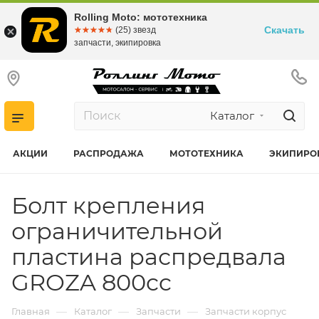
Rolling Moto: мототехника
Скачать
☆☆☆☆☆
★★★★★
(25) звезд
запчасти, экипировка
Каталог
АКЦИИ
РАСПРОДАЖА
МОТОТЕХНИКА
ЭКИПИРО
Болт крепления
ограничительной
пластина распредвала
GROZA 800cc
—
—
—
Главная
Каталог
Запчасти
Запчасти корпус