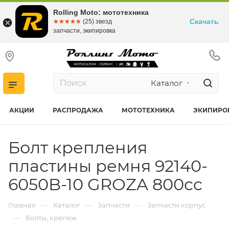
Rolling Moto: мототехника
Скачать
☆☆☆☆☆
★★★★★
(25) звезд
запчасти, экипировка
Каталог
АКЦИИ
РАСПРОДАЖА
МОТОТЕХНИКА
ЭКИПИРО
Болт крепления
пластины ремня 92140-
6050B-10 GROZA 800cc
—
—
—
Главная
Каталог
Запчасти
Запчасти корпус
—
Болты, крепеж