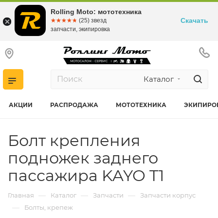
Rolling Moto: мототехника
Скачать
☆☆☆☆☆
★★★★★
(25) звезд
запчасти, экипировка
Каталог
АКЦИИ
РАСПРОДАЖА
МОТОТЕХНИКА
ЭКИПИРО
Болт крепления
подножек заднего
пассажира KAYO T1
—
—
—
Главная
Каталог
Запчасти
Запчасти корпус
—
Болты, крепеж