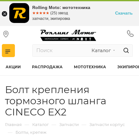
Rolling Moto: мототехника
Скачать
☆☆☆☆☆
★★★★★
(25) звезд
запчасти, экипировка
Каталог
АКЦИИ
РАСПРОДАЖА
МОТОТЕХНИКА
ЭКИПИРО
Болт крепления
тормозного шланга
CINECO EX2
—
—
—
Главная
Каталог
Запчасти
Запчасти корпус
—
Болты, крепеж