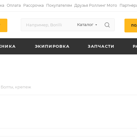
ка
Оплата
Рассрочка
Покупателям
Друзья Роллинг Мото
Партнёр
Каталог
ПО
Г
ХНИКА
ЭКИПИРОВКА
ЗАПЧАСТИ
Р
Болты, крепеж