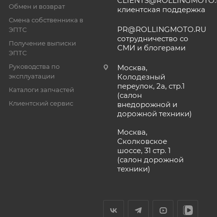
CLIENTS@ROLLINGMOTO
Обмен и возврат
клиентская поддержка
Смена собственника в
PR@ROLLINGMOTO.RU
ЭПТС
сотрудничество со
Получение выписки
СМИ и блогерами
ЭПТС
Руководства по
Москва,
эксплуатации
Колодезный
переулок, 2а, стр.1
Каталоги запчастей
(салон
Клиентский сервис
внедорожной и
дорожной техники)
Москва,
Сколковское
шоссе, 31 стр. 1
(салон дорожной
техники)