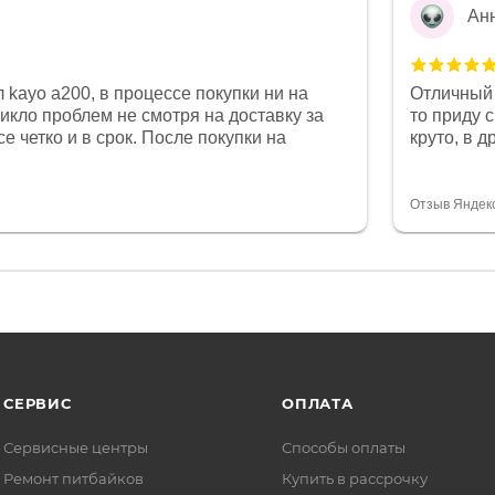
Ан
 kayo a200, в процессе покупки ни на
Отличный 
никло проблем не смотря на доставку за
то приду 
е четко и в срок. После покупки на
круто, в 
был 0, при этом представители магазина
все чеки 
связи и в итоге проблема была решена.
поставил
орит о небезразличии к клиенту после
спасибо о
Отзыв Яндек
то на сегодняшний день редкость.
объясняют
СЕРВИС
ОПЛАТА
Сервисные центры
Способы оплаты
Ремонт питбайков
Купить в рассрочку