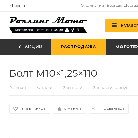
Москва
О компании
Бренды
Достав
КАТАЛО
АКЦИИ
РАСПРОДАЖА
МОТОТЕ
Болт М10×1,25×110
—
—
—
—
Главная
Каталог
Запчасти
Запчасти корпус
В ИЗБРАННОЕ
СРАВНИТЬ
ПОДЕЛИТЬСЯ