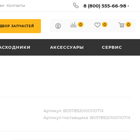
8 (800) 555-66-98
ам
Контакты
0
0
0
ДБОР ЗАПЧАСТЕЙ
АСХОДНИКИ
АКСЕССУАРЫ
СЕРВИС
Артикул:
B057892010011071X
Артикул поставщика:
B057892010011071X