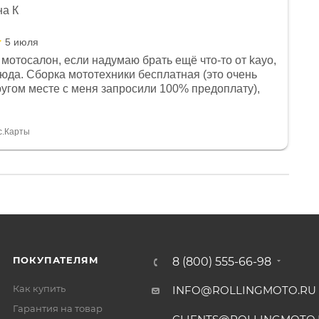
на К
5 июля
мотосалон, если надумаю брать ещё что-то от kayo,
сюда. Сборка мототехники бесплатная (это очень
другом месте с меня запросили 100% предоплату),
и документы выдали. Брала технику с ПТС, на учёт
а вообще без проблем. Менеджеру Юлии большое
тдельное, всегда на связи, очень детально всё
с.Карты
. 👍
ПОКУПАТЕЛЯМ
8 (800) 555-66-98
Как купить
INFO@ROLLINGMOTO.RU
Гарантия на товар