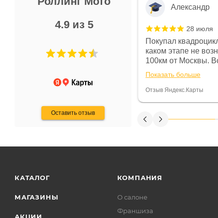
Роллинг Мото
Александр
4.9 из 5
28 июля
 в магазине чисто, цены везде
Покупал квадроцикл
огут. Не понравились условия
каком этапе не воз
предоплата и дают только на год)
100км от Москвы. Вс
ают что человек купит и
спидометре всегда 
Показать больше
некому.
постоянно были на 
Считаю, что это гов
Отзыв Яндекс.Карты
получения денег, ч
Оставить отзыв
КАТАЛОГ
КОМПАНИЯ
МАГАЗИНЫ
О салоне
Франшиза
АКЦИИ