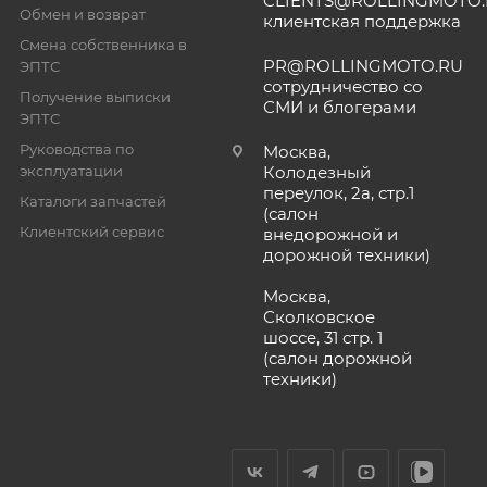
CLIENTS@ROLLINGMOTO
Обмен и возврат
клиентская поддержка
Смена собственника в
PR@ROLLINGMOTO.RU
ЭПТС
сотрудничество со
Получение выписки
СМИ и блогерами
ЭПТС
Руководства по
Москва,
эксплуатации
Колодезный
переулок, 2а, стр.1
Каталоги запчастей
(салон
Клиентский сервис
внедорожной и
дорожной техники)
Москва,
Сколковское
шоссе, 31 стр. 1
(салон дорожной
техники)