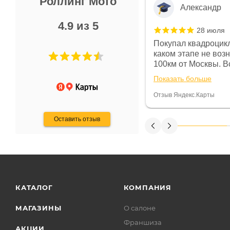
Роллинг Мото
Александр
4.9 из 5
28 июля
 в магазине чисто, цены везде
Покупал квадроцикл
огут. Не понравились условия
каком этапе не воз
предоплата и дают только на год)
100км от Москвы. Вс
ают что человек купит и
спидометре всегда 
Показать больше
некому.
постоянно были на 
Считаю, что это гов
Отзыв Яндекс.Карты
получения денег, ч
Оставить отзыв
КАТАЛОГ
КОМПАНИЯ
МАГАЗИНЫ
О салоне
Франшиза
АКЦИИ