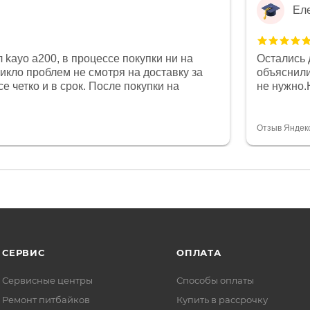
Ел
 kayo a200, в процессе покупки ни на
Остались 
никло проблем не смотря на доставку за
объяснили
е четко и в срок. После покупки на
не нужно.
был 0, при этом представители магазина
комфортна
связи и в итоге проблема была решена.
полностью
орит о небезразличии к клиенту после
огромное 
Отзыв Яндек
то на сегодняшний день редкость.
терпение
СЕРВИС
ОПЛАТА
Сервисные центры
Способы оплаты
Ремонт питбайков
Купить в рассрочку