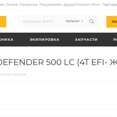
ка
Оплата
Рассрочка
Покупателям
Друзья Роллинг Мото
Партнёр
Каталог
ПО
Г
ХНИКА
ЭКИПИРОВКА
ЗАПЧАСТИ
Р
DEFENDER 500 LC (4T EFI- 
Болты, крепеж