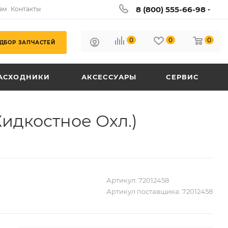
8 (800) 555-66-98
ам
Контакты
0
0
0
ДБОР ЗАПЧАСТЕЙ
АСХОДНИКИ
АКСЕССУАРЫ
СЕРВИС
Жидкостное Охл.)
Артикул:
72012458
Артикул поставщика:
72012458