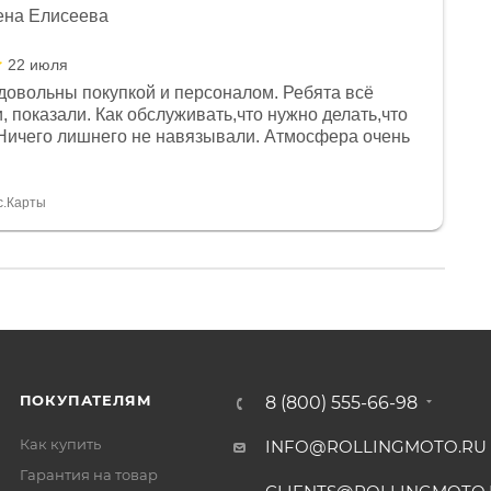
ена Елисеева
22 июля
довольны покупкой и персоналом. Ребята всё
, показали. Как обслуживать,что нужно делать,что
Ничего лишнего не навязывали. Атмосфера очень
я, помогли с доставкой. Сам аппарат так же
 устроил нас, нашли именно то, что хотел P. S
спасибо Дмитрию, за клиентоориентированность и
с.Карты
ПОКУПАТЕЛЯМ
8 (800) 555-66-98
Как купить
INFO@ROLLINGMOTO.RU
Гарантия на товар