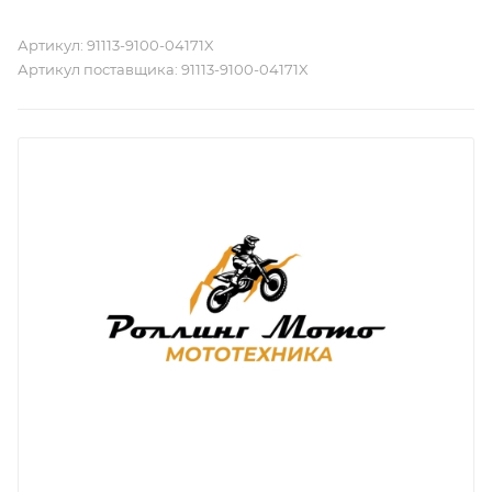
Артикул:
91113-9100-04171X
Артикул поставщика:
91113-9100-04171X