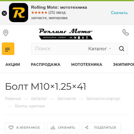
Rolling Moto: мототехника
Скачать
☆☆☆☆☆
★★★★★
(25) звезд
запчасти, экипировка
Каталог
АКЦИИ
РАСПРОДАЖА
МОТОТЕХНИКА
ЭКИПИРО
Болт M10×1.25×41
—
—
—
Главная
Каталог
Запчасти
Запчасти корпус
—
Болты, крепеж
В ИЗБРАННОЕ
СРАВНИТЬ
ПОДЕЛИТЬСЯ