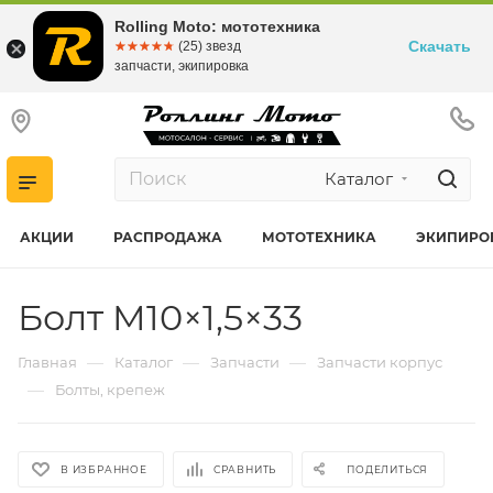
Rolling Moto: мототехника
Скачать
☆☆☆☆☆
★★★★★
(25) звезд
запчасти, экипировка
Каталог
АКЦИИ
РАСПРОДАЖА
МОТОТЕХНИКА
ЭКИПИРО
Болт M10×1,5×33
—
—
—
Главная
Каталог
Запчасти
Запчасти корпус
—
Болты, крепеж
В ИЗБРАННОЕ
СРАВНИТЬ
ПОДЕЛИТЬСЯ