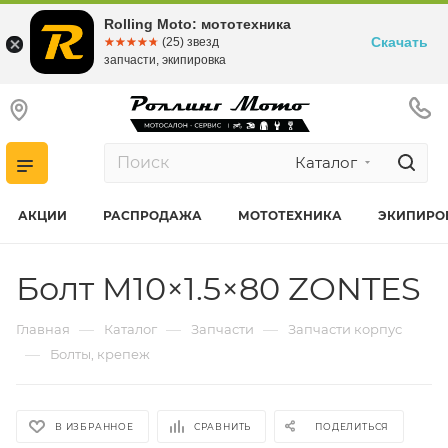
Rolling Moto: мототехника
Скачать
☆☆☆☆☆
★★★★★
(25) звезд
запчасти, экипировка
Каталог
АКЦИИ
РАСПРОДАЖА
МОТОТЕХНИКА
ЭКИПИРО
Болт M10×1.5×80 ZONTES
—
—
—
Главная
Каталог
Запчасти
Запчасти корпус
—
Болты, крепеж
В ИЗБРАННОЕ
СРАВНИТЬ
ПОДЕЛИТЬСЯ