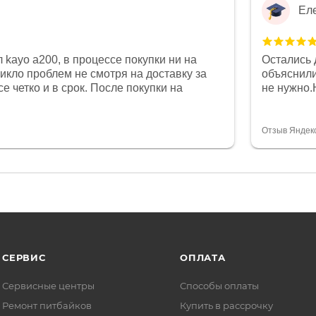
Ел
 kayo a200, в процессе покупки ни на
Остались 
никло проблем не смотря на доставку за
объяснили
е четко и в срок. После покупки на
не нужно.
был 0, при этом представители магазина
комфортна
связи и в итоге проблема была решена.
полностью
орит о небезразличии к клиенту после
огромное 
Отзыв Яндек
то на сегодняшний день редкость.
терпение
СЕРВИС
ОПЛАТА
Сервисные центры
Способы оплаты
Ремонт питбайков
Купить в рассрочку