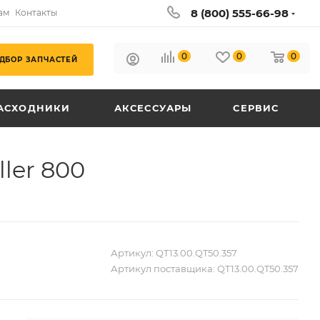
8 (800) 555-66-98
ам
Контакты
0
0
0
ДБОР ЗАПЧАСТЕЙ
АСХОДНИКИ
АКСЕССУАРЫ
СЕРВИС
ller 800
Артикул:
QT13.00.QT50.357
Артикул поставщика:
QT13.00.QT50.357