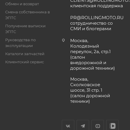
CLIENTS@ROLLINGMOTO
Обмен и возврат
клиентская поддержка
Смена собственника в
PR@ROLLINGMOTO.RU
ЭПТС
сотрудничество со
Получение выписки
СМИ и блогерами
ЭПТС
Руководства по
Москва,
эксплуатации
Колодезный
переулок, 2а, стр.1
Каталоги запчастей
(салон
Клиентский сервис
внедорожной и
дорожной техники)
Москва,
Сколковское
шоссе, 31 стр. 1
(салон дорожной
техники)