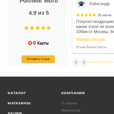
Роллинг Мото
Александр
4.9 из 5
28 июля
 в магазине чисто, цены везде
Покупал квадроцикл
огут. Не понравились условия
каком этапе не воз
предоплата и дают только на год)
100км от Москвы. Вс
ают что человек купит и
спидометре всегда 
Показать больше
некому.
постоянно были на 
Считаю, что это гов
Отзыв Яндекс.Карты
получения денег, ч
Оставить отзыв
КАТАЛОГ
КОМПАНИЯ
МАГАЗИНЫ
О салоне
Франшиза
АКЦИИ