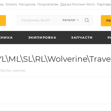
ка
Оплата
Рассрочка
Покупателям
Друзья Роллинг Мото
Партнёр
Каталог
ПО
Г
ХНИКА
ЭКИПИРОВКА
ЗАПЧАСТИ
Р
L\ML\SL\RL\Wolverine\Trave
Болты, крепеж