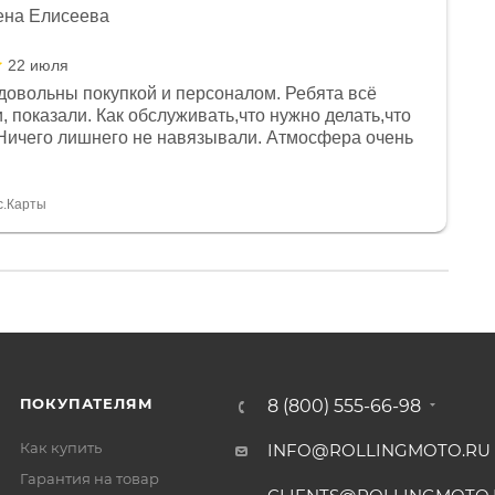
ена Елисеева
22 июля
довольны покупкой и персоналом. Ребята всё
, показали. Как обслуживать,что нужно делать,что
Ничего лишнего не навязывали. Атмосфера очень
я, помогли с доставкой. Сам аппарат так же
 устроил нас, нашли именно то, что хотел P. S
спасибо Дмитрию, за клиентоориентированность и
с.Карты
ПОКУПАТЕЛЯМ
8 (800) 555-66-98
Как купить
INFO@ROLLINGMOTO.RU
Гарантия на товар