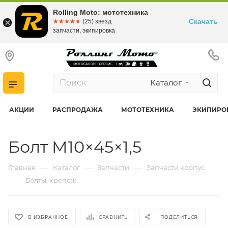
Rolling Moto: мототехника
Скачать
☆☆☆☆☆
★★★★★
(25) звезд
запчасти, экипировка
Каталог
АКЦИИ
РАСПРОДАЖА
МОТОТЕХНИКА
ЭКИПИРО
Болт M10×45×1,5
—
—
—
Главная
Каталог
Запчасти
Запчасти корпус
—
Болты, крепеж
В ИЗБРАННОЕ
СРАВНИТЬ
ПОДЕЛИТЬСЯ