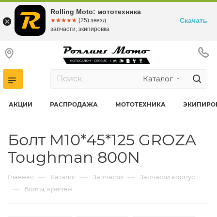
Rolling Moto: мототехника
Скачать
☆☆☆☆☆
★★★★★
(25) звезд
запчасти, экипировка
Каталог
АКЦИИ
РАСПРОДАЖА
МОТОТЕХНИКА
ЭКИПИРО
Болт M10*45*125 GROZA
Toughman 800N
—
—
—
Главная
Каталог
Запчасти
Запчасти корпус
—
Болты, крепеж