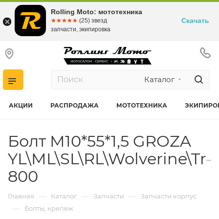
Rolling Moto: мототехника
Скачать
☆☆☆☆☆
★★★★★
(25) звезд
запчасти, экипировка
Каталог
АКЦИИ
РАСПРОДАЖА
МОТОТЕХНИКА
ЭКИПИРО
Болт M10*55*1,5 GROZA
YL\ML\SL\RL\Wolverine\Trav
800
—
—
—
Главная
Каталог
Запчасти
Запчасти корпус
—
Болты, крепеж