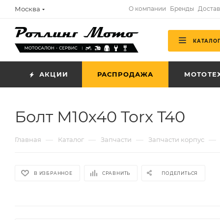
Москва
О компании
Бренды
Достав
КАТАЛО
АКЦИИ
РАСПРОДАЖА
МОТОТЕ
Болт М10х40 Torx T40
—
—
—
—
Главная
Каталог
Запчасти
Запчасти корпус
В ИЗБРАННОЕ
СРАВНИТЬ
ПОДЕЛИТЬСЯ