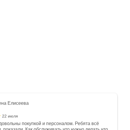
LITE (2022 г.)
г.)
Нет в наличии
Нет в наличии
Арт.: 1560337-790-1370
Арт.: 1560337-790-1620
193 990
₽
431 990
₽
ена Елисеева
22 июля
довольны покупкой и персоналом. Ребята всё
, показали. Как обслуживать,что нужно делать,что