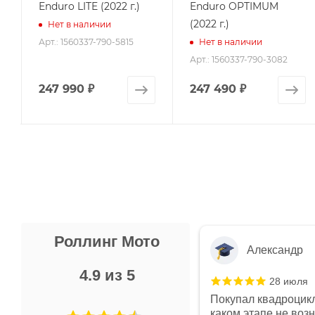
Enduro LITE (2022 г.)
Enduro OPTIMUM
(2022 г.)
Нет в наличии
Арт.: 1560337-790-5815
Нет в наличии
Арт.: 1560337-790-3082
247 990
₽
247 490
₽
Роллинг Мото
Александр
4.9 из 5
28 июля
 в магазине чисто, цены везде
Покупал квадроцикл
огут. Не понравились условия
каком этапе не воз