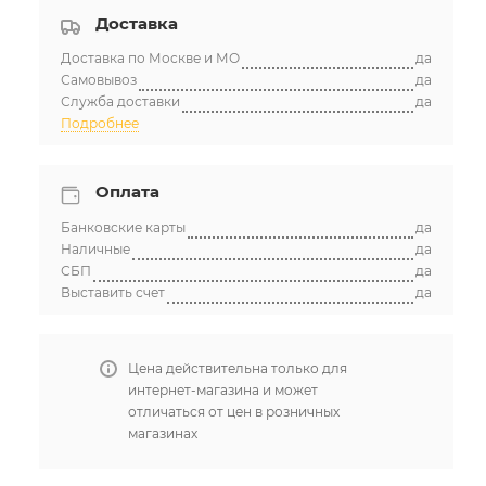
Доставка
Доставка по Москве и МО
да
Самовывоз
да
Служба доставки
да
Подробнее
Оплата
Банковские карты
да
Наличные
да
СБП
да
Выставить счет
да
Цена действительна только для
интернет-магазина и может
отличаться от цен в розничных
магазинах