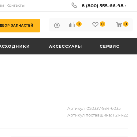
8 (800) 555-66-98
ам
Контакты
0
0
0
ДБОР ЗАПЧАСТЕЙ
АСХОДНИКИ
АКСЕССУАРЫ
СЕРВИС
Артикул:
020337-934-6035
Артикул поставщика:
F21-1-22