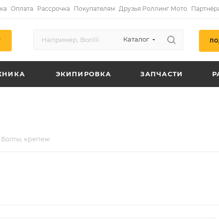
ка
Оплата
Рассрочка
Покупателям
Друзья Роллинг Мото
Партнёр
Каталог
ПО
Г
ХНИКА
ЭКИПИРОВКА
ЗАПЧАСТИ
Р
Болты, крепеж