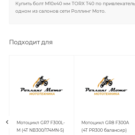
Купить болт М10х40 мм TORX T40 по привлекател
одном из салонов сети Роллинг Мото.
Подходит для
Мотоцикл GR7 F300L-
Мотоцикл GR8 F300A
M (4T NB300/174MN-5)
(4T PR300 балансир)