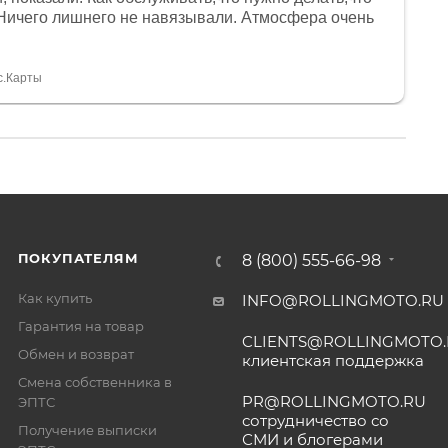
Ничего лишнего не навязывали. Атмосфера очень
я, помогли с доставкой. Сам аппарат так же
 устроил нас, нашли именно то, что хотел P. S
спасибо Дмитрию, за клиентоориентированность и
с.Карты
ПОКУПАТЕЛЯМ
8 (800) 555-66-98
Как купить
INFO@ROLLINGMOTO.RU
Гарантия на товар
CLIENTS@ROLLINGMOTO
Обмен и возврат
клиентская поддержка
Смена собственника в
PR@ROLLINGMOTO.RU
ЭПТС
сотрудничество со
Получение выписки
СМИ и блогерами