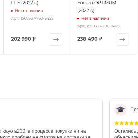
LITE (2022 г.)
Enduro OPTIMUM
(2022 г.)
Нет в наличии
Арт.: 1560337-790-3422
Нет в наличии
Арт.: 1560337-790-9479
202 990
₽
238 490
₽
Ел
 kayo a200, в процессе покупки ни на
Остались 
никло проблем не смотря на доставку за
объяснили