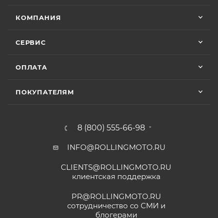
отслеживал движение и информировал
Отзыв Яндекс.Карты
меня без лишних напоминаний. На все
КОМПАНИЯ
вопросы отвечал мгновенно. Техникой
• Мототехника
CYCLONE
– 24 (двадцать четыре)
доволен, менеджером — вдвойне. Всем
Вячеслав Федоров
месяца или пробег 15 000 (пятнадцать тысяч) км, в
рекомендую Александра, если хотите
СЕРВИС
зависимости от того, какое из событий наступит
качественный сервис!
2 июля
раньше;
ОПЛАТА
Хороший магазин и классный персонал
• Мототехника
ZONTES
– 24 (двадцать четыре)
покупал у них приводную цепь с заменой в
месяца или пробег 15 000 (пятнадцать тысяч) км, в
их сервисе ошибся с длинной без проблем
ПОКУПАТЕЛЯМ
зависимости от того, какое из событий наступит
поменяли на другую и делал диагностику
Показать больше
горел чек ( в гарантийном сервисе Binelli с
раньше;
их крутым прибором этого сделать не
Отзыв Яндекс.Карты
• Мототехника
GROZA
– 24 (двадцать четыре)
смогли ) сделали все быстро и
8 (800) 555-66-98
месяца или пробег 15 000 (пятнадцать тысяч) км, в
качественно, спасибо
зависимости от того, какое из событий наступит
INFO@ROLLINGMOTO.RU
Анна
раньше;
CLIENTS@ROLLINGMOTO.RU
• Мотоциклы
GR500
– 24 (двадцать четыре)
25 июня
клиентская поддержка
месяца или пробег 15 000 (пятнадцать тысяч) км, в
Приобрели питбайк сыну в данном салон,
все отлично, сын счастлив. Грамотно
зависимости от того, какое из событий наступит
PR@ROLLINGMOTO.RU
консультируют, спасибо Матвею, на связи
раньше;
сотрудничество со СМИ и
онлайн. Заказали нулевое ТО, доставка
блогерами
Показать больше
• Модели
ATAKI Batllo, Crosser, Carrera, Week9
– 12