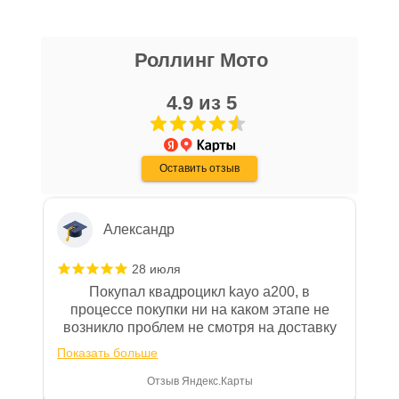
блоке размещены документы, с
Даниил Шереметьев
которыми необходимо ознакомиться
Роллинг Мото
25 апреля
покупателю, в случае приобретения
Персонал нормальные ребята, в магазине
товара в нашем салоне. Здесь
чисто, цены везде есть, всегда подскажут
4.9 из 5
размещены общие сведения по
и помогут. Не понравились условия
решению возможных гарантийных
рассрочки и кредита(30-40% предоплата и
Показать больше
случаев и образцы необходимых для
дают только на год) наверное потому-что
Оставить отзыв
переживают что человек купит и
Отзыв Яндекс.Карты
заполнения документов. Обращаем
размотается и платить будет некому.
Ваше внимание на то, что конкретные
гарантийные обязательства на
Александр
приобретаемую технику подробно
изложены в Руководстве по
28 июля
эксплуатации (сервисной книжке), там
Покупал квадроцикл kayo a200, в
же находится гарантийный талон.
процессе покупки ни на каком этапе не
возникло проблем не смотря на доставку
Одной из важных составляющих работы
за 100км от Москвы. Все четко и в срок.
нашего салона и интернет-магазина
Показать больше
После покупки на спидометре всегда был
является то, что продаваемые товары
0, при этом представители магазина
Отзыв Яндекс.Карты
сертифицированы и обеспечены
постоянно были на связи и в итоге