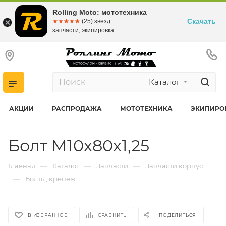
Rolling Moto: мототехника
Скачать
☆☆☆☆☆
★★★★★
(25) звезд
запчасти, экипировка
Каталог
АКЦИИ
РАСПРОДАЖА
МОТОТЕХНИКА
ЭКИПИРО
Болт М10х80х1,25
—
—
—
Главная
Каталог
Запчасти
Запчасти корпус
—
Болты, крепеж
В ИЗБРАННОЕ
СРАВНИТЬ
ПОДЕЛИТЬСЯ