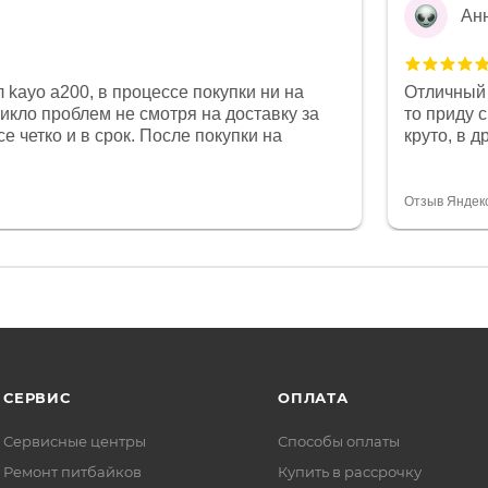
Ан
 kayo a200, в процессе покупки ни на
Отличный 
никло проблем не смотря на доставку за
то приду 
е четко и в срок. После покупки на
круто, в 
был 0, при этом представители магазина
все чеки 
связи и в итоге проблема была решена.
поставил
орит о небезразличии к клиенту после
спасибо о
Отзыв Яндек
то на сегодняшний день редкость.
объясняют
СЕРВИС
ОПЛАТА
Сервисные центры
Способы оплаты
Ремонт питбайков
Купить в рассрочку