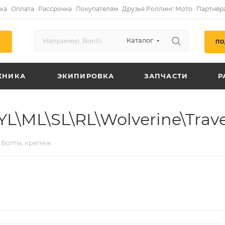
ка
Оплата
Рассрочка
Покупателям
Друзья Роллинг Мото
Партнёр
Каталог
ПО
Г
ХНИКА
ЭКИПИРОВКА
ЗАПЧАСТИ
Р
L\ML\SL\RL\Wolverine\Trave
Болты, крепеж