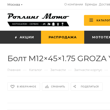
Москва
О компании
Бренды
Достав
КАТАЛО
АКЦИИ
РАСПРОДАЖА
МОТОТЕ
Болт M12×45×1.75 GROZA Y
—
—
—
—
Главная
Каталог
Запчасти
Запчасти корпус
В ИЗБРАННОЕ
СРАВНИТЬ
ПОДЕЛИТЬСЯ