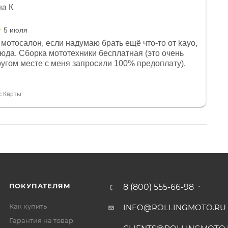
на К
5 июля
мотосалон, если надумаю брать ещё что-то от kayo,
сюда. Сборка мототехники бесплатная (это очень
другом месте с меня запросили 100% предоплату),
и документы выдали. Брала технику с ПТС, на учёт
а вообще без проблем. Менеджеру Юлии большое
тдельное, всегда на связи, очень детально всё
с.Карты
. 👍
ПОКУПАТЕЛЯМ
8 (800) 555-66-98
Как купить
INFO@ROLLINGMOTO.RU
Гарантия на товар