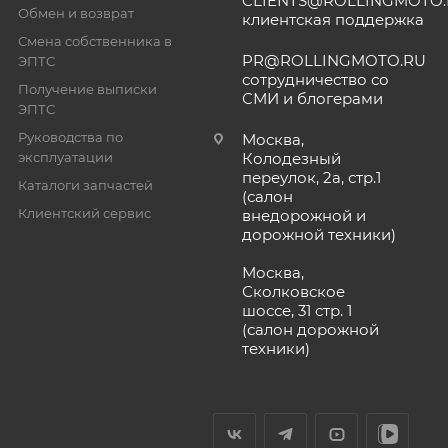
CLIENTS@ROLLINGMOTO
Обмен и возврат
клиентская поддержка
Смена собственника в
PR@ROLLINGMOTO.RU
ЭПТС
сотрудничество со
Получение выписки
СМИ и блогерами
ЭПТС
Руководства по
Москва,
эксплуатации
Колодезный
переулок, 2а, стр.1
Каталоги запчастей
(салон
Клиентский сервис
внедорожной и
дорожной техники)
Москва,
Сколковское
шоссе, 31 стр. 1
(салон дорожной
техники)