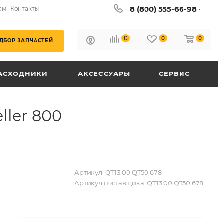
8 (800) 555-66-98
ам
Контакты
0
0
0
ДБОР ЗАПЧАСТЕЙ
АСХОДНИКИ
АКСЕССУАРЫ
СЕРВИС
ller 800
Артикул:
QT13.00.QT50.678
Артикул поставщика:
QT13.00.QT50.678