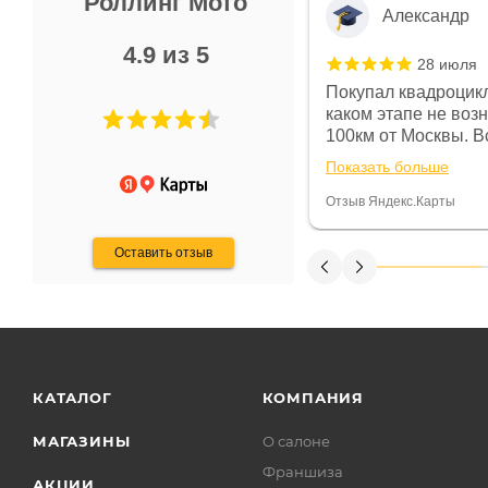
Роллинг Мото
Александр
4.9 из 5
28 июля
 в магазине чисто, цены везде
Покупал квадроцикл
огут. Не понравились условия
каком этапе не воз
предоплата и дают только на год)
100км от Москвы. Вс
ают что человек купит и
спидометре всегда 
Показать больше
некому.
постоянно были на 
Считаю, что это гов
Отзыв Яндекс.Карты
получения денег, ч
Оставить отзыв
КАТАЛОГ
КОМПАНИЯ
МАГАЗИНЫ
О салоне
Франшиза
АКЦИИ