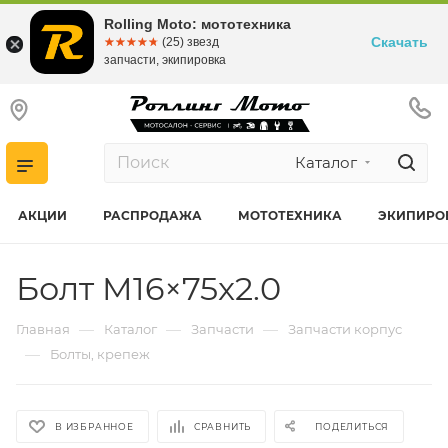
Rolling Moto: мототехника
Скачать
☆☆☆☆☆
★★★★★
(25) звезд
запчасти, экипировка
Каталог
АКЦИИ
РАСПРОДАЖА
МОТОТЕХНИКА
ЭКИПИРО
Болт M16×75x2.0
—
—
—
Главная
Каталог
Запчасти
Запчасти корпус
—
Болты, крепеж
В ИЗБРАННОЕ
СРАВНИТЬ
ПОДЕЛИТЬСЯ