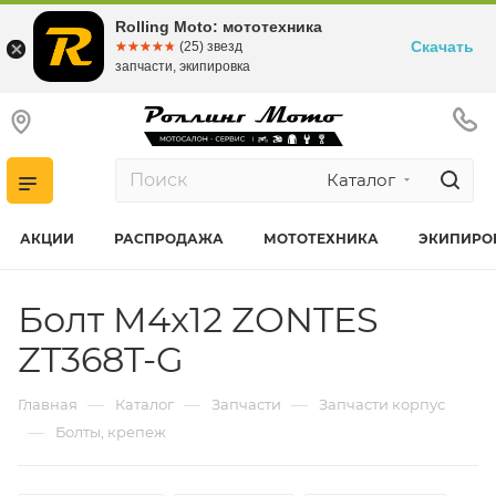
Rolling Moto: мототехника
Скачать
☆☆☆☆☆
★★★★★
(25) звезд
запчасти, экипировка
Каталог
АКЦИИ
РАСПРОДАЖА
МОТОТЕХНИКА
ЭКИПИРО
Болт M4x12 ZONTES
ZT368T-G
—
—
—
Главная
Каталог
Запчасти
Запчасти корпус
—
Болты, крепеж