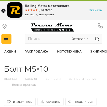
Rolling Moto: мототехника
Скачать
☆☆☆☆☆
★★★★★
(25) звезд
запчасти, экипировка
Каталог
АКЦИИ
РАСПРОДАЖА
МОТОТЕХНИКА
ЭКИПИРО
Болт М5×10
—
—
—
Главная
Каталог
Запчасти
Запчасти корпус
—
Болты, крепеж
В ИЗБРАННОЕ
СРАВНИТЬ
ПОДЕЛИТЬСЯ