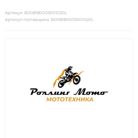
Артикул:
B008180005001020L
Артикул поставщика:
B008180005001020L