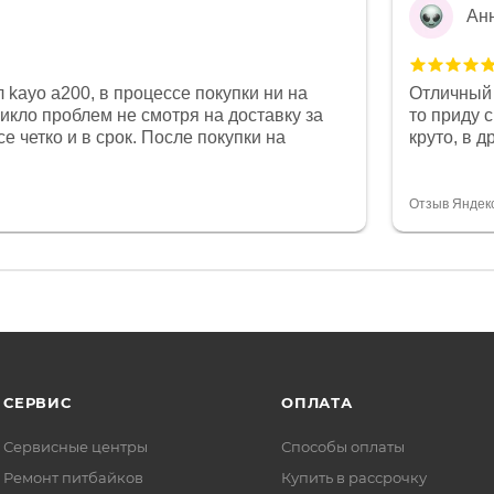
Ан
 kayo a200, в процессе покупки ни на
Отличный 
никло проблем не смотря на доставку за
то приду 
е четко и в срок. После покупки на
круто, в 
был 0, при этом представители магазина
все чеки 
связи и в итоге проблема была решена.
поставил
орит о небезразличии к клиенту после
спасибо о
Отзыв Яндек
то на сегодняшний день редкость.
объясняют
СЕРВИС
ОПЛАТА
Сервисные центры
Способы оплаты
Ремонт питбайков
Купить в рассрочку