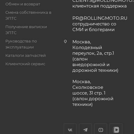
CLIENTS@ROLLINGMOTO
Обмен и возврат
клиентская поддержка
Смена собственника в
PR@ROLLINGMOTO.RU
ЭПТС
сотрудничество со
Получение выписки
СМИ и блогерами
ЭПТС
Руководства по
Москва,
эксплуатации
Колодезный
переулок, 2а, стр.1
Каталоги запчастей
(салон
Клиентский сервис
внедорожной и
дорожной техники)
Москва,
Сколковское
шоссе, 31 стр. 1
(салон дорожной
техники)