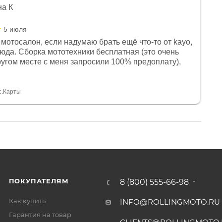
на К
5 июля
мотосалон, если надумаю брать ещё что-то от kayo,
сюда. Сборка мототехники бесплатная (это очень
другом месте с меня запросили 100% предоплату),
и документы выдали. Брала технику с ПТС, на учёт
а вообще без проблем. Менеджеру Юлии большое
тдельное, всегда на связи, очень детально всё
с.Карты
. 👍
ПОКУПАТЕЛЯМ
8 (800) 555-66-98
Как купить
INFO@ROLLINGMOTO.RU
Гарантия на товар