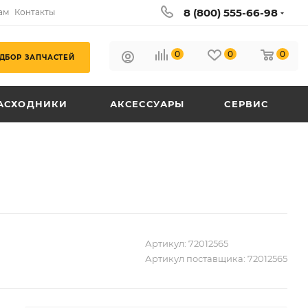
8 (800) 555-66-98
ам
Контакты
0
0
0
ДБОР ЗАПЧАСТЕЙ
АСХОДНИКИ
АКСЕССУАРЫ
СЕРВИС
Артикул:
72012565
Артикул поставщика:
72012565