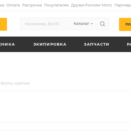
ка
Оплата
Рассрочка
Покупателям
Друзья Роллинг Мото
Партнёр
Каталог
ПО
Г
ХНИКА
ЭКИПИРОВКА
ЗАПЧАСТИ
Р
Болты, крепеж