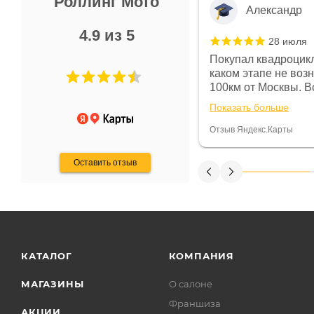
Роллинг Мото
Александр
4.9 из 5
28 июля
 в магазине чисто, цены везде
Покупал квадроцикл
огут. Не понравились условия
каком этапе не воз
предоплата и дают только на год)
100км от Москвы. Вс
ают что человек купит и
спидометре всегда 
Показать больше
некому.
постоянно были на 
Считаю, что это гов
Отзыв Яндекс.Карты
получения денег, ч
Оставить отзыв
КАТАЛОГ
КОМПАНИЯ
МАГАЗИНЫ
О салоне
Франшиза
АКЦИИ