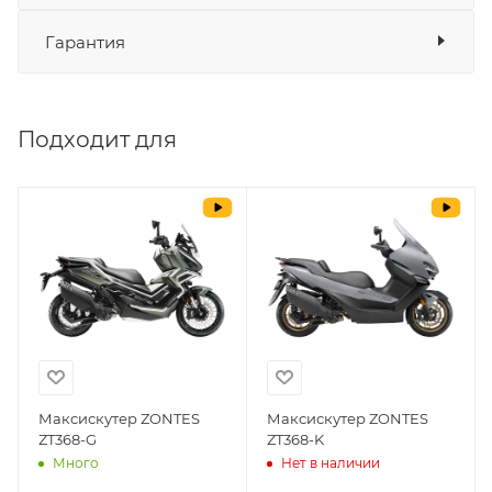
,
Банковские карты
да
Гарантия
Наличные
да
Мотоцикл ZONTES ZT125-U
СБП
да
Выставить счет
да
,
Подходит для
Мотоцикл ZONTES ZT350-GK
Уважаемые пользователи, в настоящем
блоке размещены документы, с
,
которыми необходимо ознакомиться
Мотоцикл ZONTES ZT350-X
покупателю, в случае приобретения
товара в нашем салоне. Здесь
,
размещены общие сведения по
Максискутер ZONTES ZT368-G
решению возможных гарантийных
случаев и образцы необходимых для
,
заполнения документов. Обращаем
Максискутер ZONTES ZT368-K
Ваше внимание на то, что конкретные
гарантийные обязательства на
Максискутер ZONTES
Максискутер ZONTES
ZT368-G
ZT368-K
приобретаемую технику подробно
Много
Нет в наличии
изложены в Руководстве по