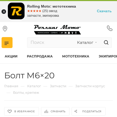
Rolling Moto: мототехника
Скачать
☆☆☆☆☆
★★★★★
(25) звезд
запчасти, экипировка
Каталог
АКЦИИ
РАСПРОДАЖА
МОТОТЕХНИКА
ЭКИПИРО
Болт M6×20
—
—
—
Главная
Каталог
Запчасти
Запчасти корпус
—
Болты, крепеж
В ИЗБРАННОЕ
СРАВНИТЬ
ПОДЕЛИТЬСЯ